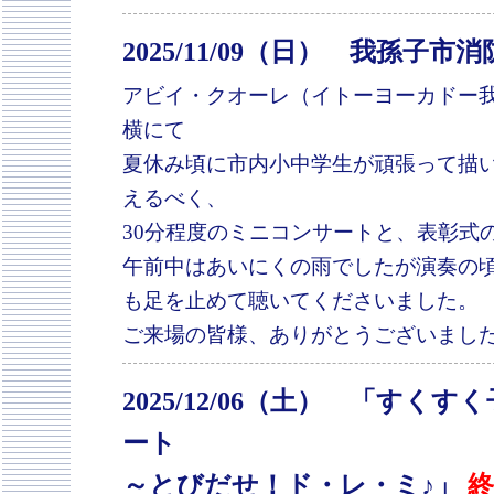
2025/11/09（日） 我孫
アビイ・クオーレ（イトーヨーカドー我
横にて
夏休み頃に市内小中学生が頑張って描
えるべく、
30分程度のミニコンサートと、表彰式
午前中はあいにくの雨でしたが演奏の
も足を止めて聴いてくださいました。
ご来場の皆様、ありがとうございまし
2025/12/06（土） 「す
ート
～とびだせ！ド・レ・ミ♪」
終